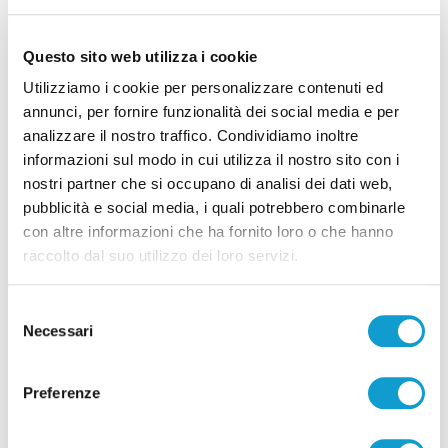
Questo sito web utilizza i cookie
Utilizziamo i cookie per personalizzare contenuti ed
annunci, per fornire funzionalità dei social media e per
analizzare il nostro traffico. Condividiamo inoltre
informazioni sul modo in cui utilizza il nostro sito con i
Samb-Lanciano 4-0, entrano Sgarbi e Perrotta
nostri partner che si occupano di analisi dei dati web,
e cambia tutto, doppietta di Faggioli
pubblicità e social media, i quali potrebbero combinarle
di Pier Paolo Flammini
con altre informazioni che ha fornito loro o che hanno
raccolto dal suo utilizzo dei loro servizi.
Selezione
Necessari
del
consenso
Pubblicità
Preferenze