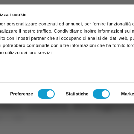
izza i cookie
per personalizzare contenuti ed annunci, per fornire funzionalità 
alizzare il nostro traffico. Condividiamo inoltre informazioni sul
 sito con i nostri partner che si occupano di analisi dei dati web, p
li potrebbero combinarle con altre informazioni che ha fornito lor
 utilizzo dei loro servizi.
ruzzo
TG
TV
Expo
Lavora Con Noi
Conta
TG
TRASMISSIONI
PALINSESTO
Preferenze
Statistiche
Marke
bbre rossoblù: 800 bigliett
rt
Calcio