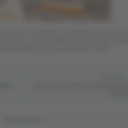
ombrone e il conseguente scivolamento a meno 2 dalla vett
In poco più di una giornata già
800
biglietti venduti per la trasfert
disponibili
190
per il settore ospiti dello stadio Nicoletti.
Successivo
ndagine
Ripa Teatina - Scomparsi due novantenni, ricerche
svolgimen
Tutti gli articoli