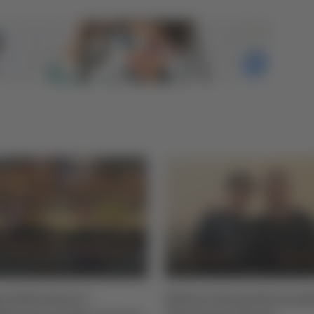
 Italia Serie C -
Settore Giovanile Acad