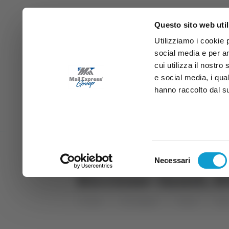
Questo sito web util
Utilizziamo i cookie 
social media e per an
cui utilizza il nostro
e social media, i qua
hanno raccolto dal suo
News
Sport
Marche
Ab
DIRETTA SAMB
DIRETTA TV
Selezione
Necessari
del
Riccione-Samb, fe
consenso
Home
Categorie
Articoli
Spo