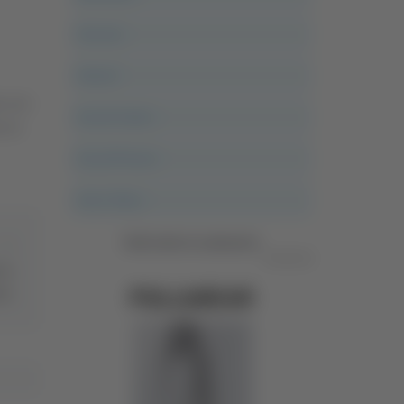
Ancona
Articoli
a non
Ascoli Calcio
a di
Ascoli Piceno
Asso Story
Vedi tutte le categorie
Pubblicità
 in
to