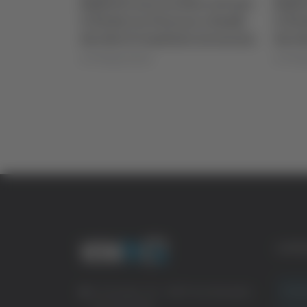
loccati per
Biglietti ancora bloccati per
Bigli
a e Samb:
il derby tra Pescara e Samb:
il de
 sicurezza
decide il Comitato sicurezza
decid
di Pierluigi Dorotei
di Pierlu
CATE
Crona
Via Pasubio, 36 – 63074 San Benedetto