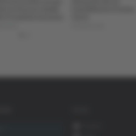
etti ancora bloccati per
Alessandro Re, da
rby tra Pescara e Samb:
Castelfidardo al Latina
e il Comitato sicurezza
Calcio
igi Dorotei
di Rossella Luciani
GORIE
SOCIAL
Facebook
ca