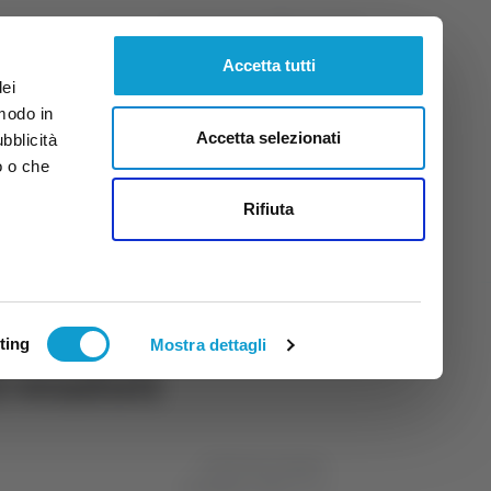
Venerdì
7
Ago.
2026
ore 16:17
Accetta tutti
dei
 modo in
Accetta selezionati
ubblicità
o o che
tti
Rifiuta
ting
Mostra dettagli
i venduti
di Michele Natalini
20 febbraio 2024
09:29