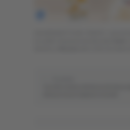
SAN BENEDETTO DEL TRONTO - Il pari di Foss
ha scalfito l’entusiasmo dei tifosi della
Samb
. 
domenica a
Riccione
(alle 14.30). Ne restano 
Precedente
Volo dello studente dal balcone del Savoia: i
della procura per istigazione al suicidio