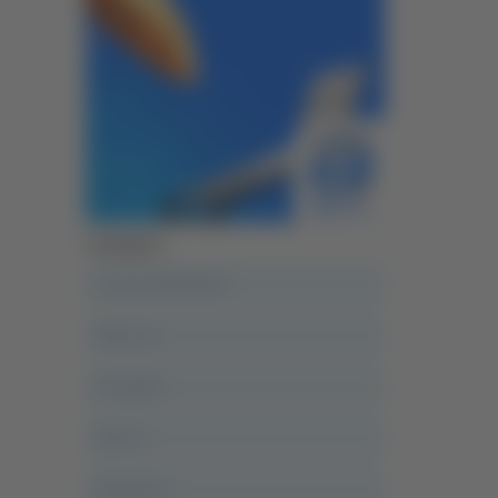
Categorie
A casa del diavolo
Abruzzo
Acropolis
Alle 21
Altovalore