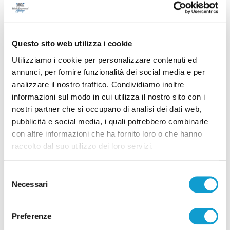
Questo sito web utilizza i cookie
Utilizziamo i cookie per personalizzare contenuti ed
annunci, per fornire funzionalità dei social media e per
analizzare il nostro traffico. Condividiamo inoltre
informazioni sul modo in cui utilizza il nostro sito con i
Incendio alle porte di Ascoli Piceno, un
nostri partner che si occupano di analisi dei dati web,
residente colto da infarto
pubblicità e social media, i quali potrebbero combinarle
di Sergio Cinquino
con altre informazioni che ha fornito loro o che hanno
raccolto dal suo utilizzo dei loro servizi.
Selezione
Necessari
del
consenso
Preferenze
Pubblicità