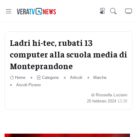
Ladri hi-tec, rubati 13
computer alla scuola media di
Monteprandone
Home
Categorie
Articoli
Marche
Ascoli Piceno
di Rossella Luciani
20 febbraio 2024
13:28