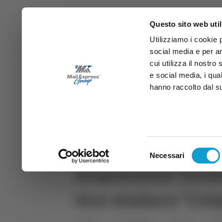
Questo sito web util
Utilizziamo i cookie 
social media e per an
cui utilizza il nostro
e social media, i qua
hanno raccolto dal suo
News
Sport
Marche
Ab
DIRETTA SAMB
DIRETTA TV
Selezione
Necessari
del
Acquasanta Terme 
consenso
vice sindaco: "Col
Home
Categorie
Articoli
Mar