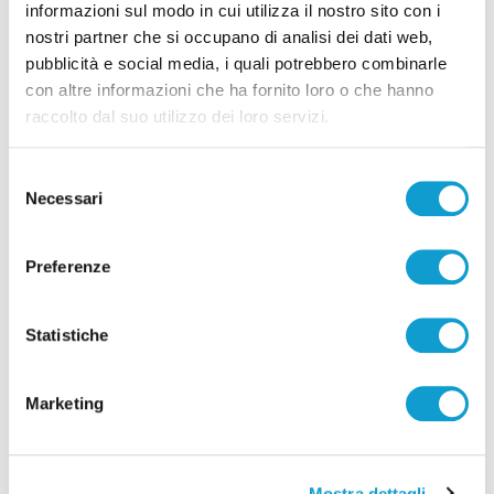
informazioni sul modo in cui utilizza il nostro sito con i
nostri partner che si occupano di analisi dei dati web,
pubblicità e social media, i quali potrebbero combinarle
con altre informazioni che ha fornito loro o che hanno
Pubblicità
raccolto dal suo utilizzo dei loro servizi.
Selezione
Necessari
del
consenso
Preferenze
Statistiche
Marketing
Mostra dettagli