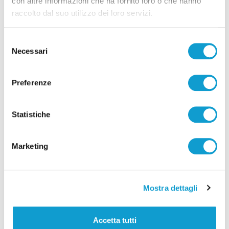
con altre informazioni che ha fornito loro o che hanno
raccolto dal suo utilizzo dei loro servizi.
Selezione
Necessari
del
consenso
Settore Giovanile Academy - Alessandro Re, da
Preferenze
Castelfidardo al Latina Calcio
di Rossella Luciani
Statistiche
Marketing
Mostra dettagli
Pubblicità
Accetta tutti