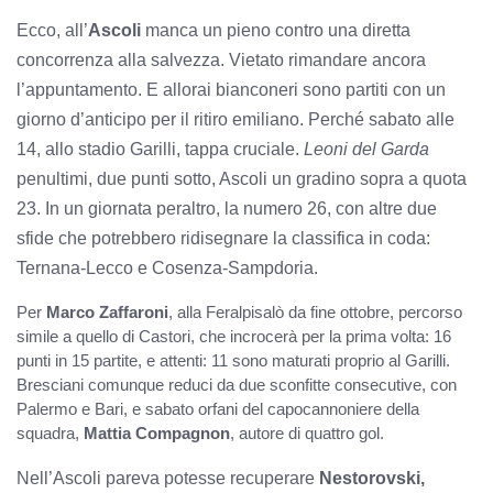
Ecco, all’
Ascoli
manca un pieno contro una diretta
concorrenza alla salvezza. Vietato rimandare ancora
l’appuntamento. E allorai bianconeri sono partiti con un
giorno d’anticipo per il ritiro emiliano. Perché sabato alle
14, allo stadio Garilli, tappa cruciale.
Leoni del Garda
penultimi, due punti sotto, Ascoli un gradino sopra a quota
23. In un giornata peraltro, la numero 26, con altre due
sfide che potrebbero ridisegnare la classifica in coda:
Ternana-Lecco e Cosenza-Sampdoria.
Per
Marco Zaffaroni
, alla Feralpisalò da fine ottobre, percorso
simile a quello di Castori, che incrocerà per la prima volta: 16
punti in 15 partite, e attenti: 11 sono maturati proprio al Garilli.
Bresciani comunque reduci da due sconfitte consecutive, con
Palermo e Bari, e sabato orfani del capocannoniere della
squadra,
Mattia Compagnon
, autore di quattro gol.
Nell’Ascoli pareva potesse recuperare
Nestorovski,