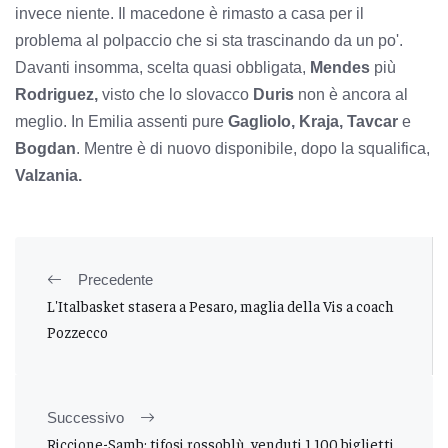
invece niente. Il macedone è rimasto a casa per il
problema al polpaccio che si sta trascinando da un po'.
Davanti insomma, scelta quasi obbligata,
Mendes
più
Rodriguez,
visto che lo slovacco
Duris
non è ancora al
meglio. In Emilia assenti pure
Gagliolo, Kraja, Tavcar
e
Bogdan
. Mentre è di nuovo disponibile, dopo la squalifica,
Valzania.
Precedente
L'Italbasket stasera a Pesaro, maglia della Vis a coach
Pozzecco
Successivo
Riccione-Samb: tifosi rossoblù, venduti 1.100 biglietti