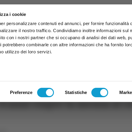
izza i cookie
per personalizzare contenuti ed annunci, per fornire funzionalità 
alizzare il nostro traffico. Condividiamo inoltre informazioni sul
 sito con i nostri partner che si occupano di analisi dei dati web, p
li potrebbero combinarle con altre informazioni che ha fornito lor
 utilizzo dei loro servizi.
ruzzo
TG
TV
Expo
Lavora Con Noi
Conta
TG
TRASMISSIONI
PALINSESTO
Preferenze
Statistiche
Marke
4 anni riapre la mensa al c
alità