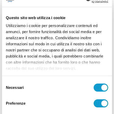
Questo sito web utilizza i cookie
Utilizziamo i cookie per personalizzare contenuti ed
annunci, per fornire funzionalità dei social media e per
analizzare il nostro traffico. Condividiamo inoltre
informazioni sul modo in cui utilizza il nostro sito con i
Calcio Serie C - Bongelli lascia la Samb e passa
nostri partner che si occupano di analisi dei dati web,
alla Triestina
pubblicità e social media, i quali potrebbero combinarle
di Pierluigi Dorotei
con altre informazioni che ha fornito loro o che hanno
raccolto dal suo utilizzo dei loro servizi.
Selezione
Necessari
del
consenso
Pubblicità
Preferenze