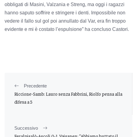
obbligati di Masini, Valzania e Streng, ma oggi i ragazzi
hanno saputo soffrire e stringere i denti. Impossibile non
vedere il fallo sul gol poi annullato dal Var, era fin troppo
evidente e mi è costato l’espulsione” ha concluso Castori.
Precedente
Riccione-Samb: Lauro senza Fabbrini, Riolfo pensa alla
difesa a 5
Successivo
Feralpisalò-Ascoli 0-1, Vaisanen: “Abbiamo buttato il