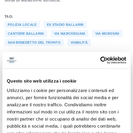
TAG:
POLIZIA LOCALE
EX STADIO BALLARIN
CANTIERE BALLARIN
VIA MARCHEGIANI
VIA MOROSINI
SAN BENEDETTO DEL TRONTO
VIABILITÀ
Precedente
Questo sito web utilizza i cookie
Elezioni regionali in Abruzzo: tutte le informazioni
utili per il voto del 10 marzo
Utilizziamo i cookie per personalizzare contenuti ed
annunci, per fornire funzionalità dei social media e per
analizzare il nostro traffico. Condividiamo inoltre
informazioni sul modo in cui utilizza il nostro sito con i
Successivo
nostri partner che si occupano di analisi dei dati web,
Gli agricoltori marchigiani alzano la voce a Bruxelles
pubblicità e social media, i quali potrebbero combinarle