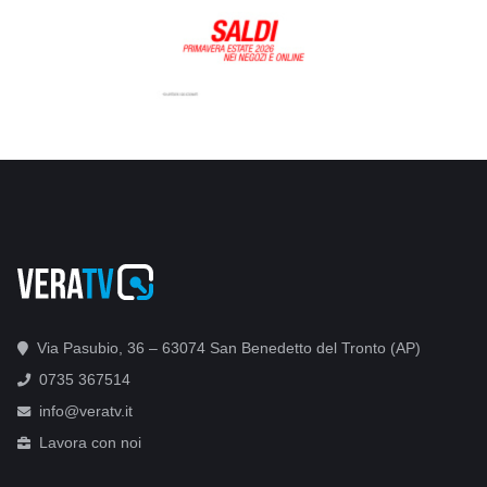
Via Pasubio, 36 – 63074 San Benedetto del Tronto (AP)
0735 367514
info@veratv.it
Lavora con noi