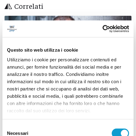
Correlati
Questo sito web utilizza i cookie
Utilizziamo i cookie per personalizzare contenuti ed
annunci, per fornire funzionalità dei social media e per
analizzare il nostro traffico. Condividiamo inoltre
informazioni sul modo in cui utilizza il nostro sito con i
nostri partner che si occupano di analisi dei dati web,
pubblicità e social media, i quali potrebbero combinarle
con altre informazioni che ha fornito loro o che hanno
San Benedetto del Tronto - Super ospiti per il
raccolto dal suo utilizzo dei loro servizi.
debutto del Teatro della Stoppia
di Matteo Porfiri
Selezione
Necessari
del