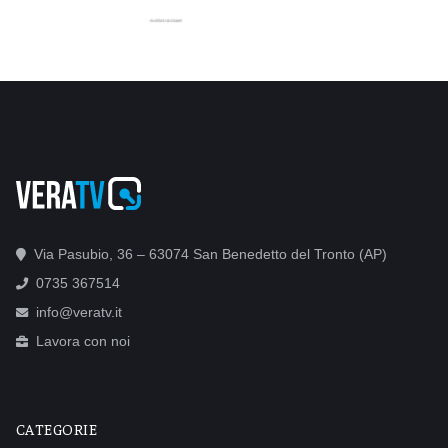
Via Pasubio, 36 – 63074 San Benedetto del Tronto (AP)
0735 367514
info@veratv.it
Lavora con noi
CATEGORIE