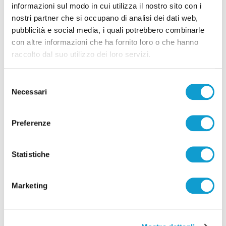
informazioni sul modo in cui utilizza il nostro sito con i
nostri partner che si occupano di analisi dei dati web,
pubblicità e social media, i quali potrebbero combinarle
con altre informazioni che ha fornito loro o che hanno
raccolto dal suo utilizzo dei loro servizi.
Selezione
Necessari
del
consenso
Preferenze
Coppa Italia Serie C - Biglietti ancora bloccati
Statistiche
per il derby tra Pescara e Samb: decide il
Comitato sicurezza
Marketing
di Pierluigi Dorotei