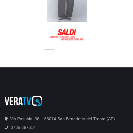
Via Pasubio, 36 – 63074 San Benedetto del Tronto (AP)
0735 367514