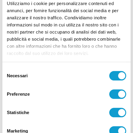
Utilizziamo i cookie per personalizzare contenuti ed
annunci, per fornire funzionalità dei social media e per
analizzare il nostro traffico. Condividiamo inoltre
informazioni sul modo in cui utilizza il nostro sito con i
Correlati
nostri partner che si occupano di analisi dei dati web,
pubblicità e social media, i quali potrebbero combinarle
con altre informazioni che ha fornito loro o che hanno
raccolto dal suo utilizzo dei loro servizi.
Selezione
Necessari
del
consenso
Preferenze
Statistiche
San Benedetto del Tronto - Super ospiti per il
Marketing