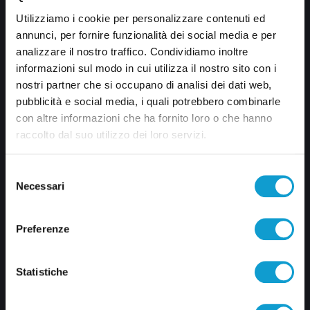
0735 367514
Utilizziamo i cookie per personalizzare contenuti ed
info@veratv.it
annunci, per fornire funzionalità dei social media e per
Lavora con noi
analizzare il nostro traffico. Condividiamo inoltre
informazioni sul modo in cui utilizza il nostro sito con i
nostri partner che si occupano di analisi dei dati web,
pubblicità e social media, i quali potrebbero combinarle
CATEGORIE
con altre informazioni che ha fornito loro o che hanno
raccolto dal suo utilizzo dei loro servizi.
Cronaca
Selezione
Attualità
Necessari
del
consenso
Politica
Preferenze
Sport
Statistiche
TG