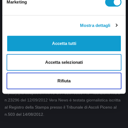
Marketing
SOCIAL
Facebook
Mostra dettagli
Twitter
Instagram
Accetta tutti
YouTube
Accetta selezionati
CREDITI
Rifiuta
VeraTV (Vera News) è un marchio di TVP ITALY S.r.l. – PEC:
tvpitaly@arubapec.it P.IVA e C.F. 02078550445 - Iscrizione ROC
n.23296 del 12/09/2012 Vera News è testata giornalistica iscritta
al Registro della Stampa presso il Tribunale di Ascoli Piceno al
n.503 del 14/08/2012.