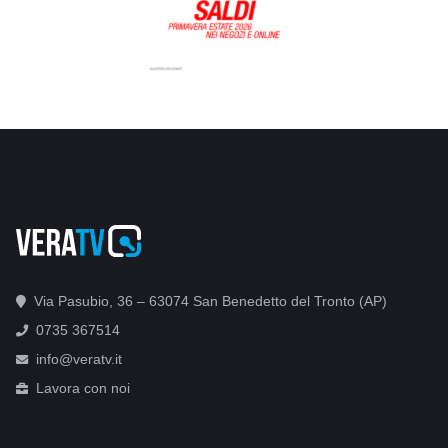
Via Pasubio, 36 – 63074 San Benedetto del Tronto (AP)
0735 367514
info@veratv.it
Lavora con noi