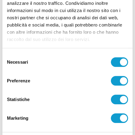
analizzare il nostro traffico. Condividiamo inoltre
informazioni sul modo in cui utilizza il nostro sito con i
nostri partner che si occupano di analisi dei dati web,
pubblicità e social media, i quali potrebbero combinarle
con altre informazioni che ha fornito loro o che hanno
raccolto dal suo utilizzo dei loro servizi.
Pubblicità
Selezione
Necessari
del
consenso
Preferenze
Statistiche
Marketing