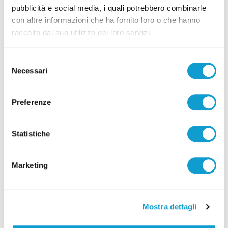
pubblicità e social media, i quali potrebbero combinarle
con altre informazioni che ha fornito loro o che hanno
raccolto dal suo utilizzo dei loro servizi.
Selezione
Necessari
del
consenso
Preferenze
Ritrovati in Nepal i corpi di 5 alpinisti morti,
c’è anche il teramano Di Marcello
Statistiche
di Rossella Luciani
Marketing
Mostra dettagli