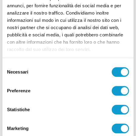
alla Triestina
annunci, per fornire funzionalità dei social media e per
di Pierluigi Dorotei
analizzare il nostro traffico. Condividiamo inoltre
informazioni sul modo in cui utilizza il nostro sito con i
nostri partner che si occupano di analisi dei dati web,
pubblicità e social media, i quali potrebbero combinarle
con altre informazioni che ha fornito loro o che hanno
raccolto dal suo utilizzo dei loro servizi.
Pubblicità
Selezione
Necessari
del
consenso
Preferenze
Statistiche
Marketing