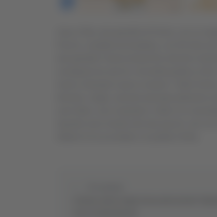
Sara e Rita, due gemelle di Fermo, con un nego
Pacchi, condotto da Amadeus, con 50 mila euro.
due gemelle l’hanno tenuto fino alla fine insie
scomparso tre anni fa. Una bella partita su Ra
hanno chiamato il pacco numero 7 della Sicilia
fermane, single, avevano pensato potessero esser
sono liberi, uno è sposato e l’altro è un sacerdo
Quando sono rimasti solo due pacchi, uno con 1
dottore le ha accordato e la partita è finita.
Precedente
L’ultimo saluto degli ultras alla Sud del “Balla
verso la demolizione