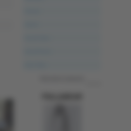
Ancona
Articoli
Ascoli Calcio
Ascoli Piceno
Asso Story
Vedi tutte le categorie
Pubblicità