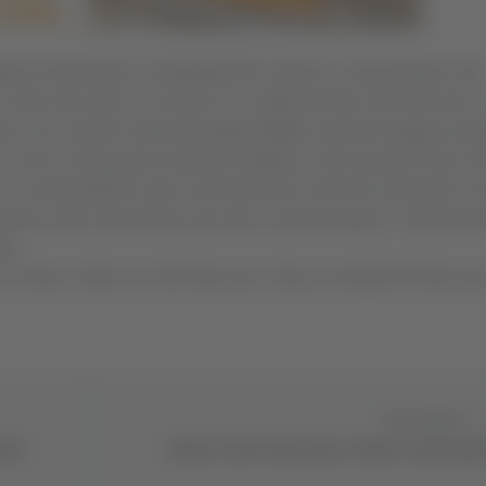
zio di alimentari a Caldarette Ete, tornano a casa dal gioco dei
 Ma il loro pacco, il numero 11, conteneva ben 100 mila euro, e
me al 16, numero scelto dal nipote Matteo, perché le legava al p
i 1 che ha visto anche momenti simpatici, come quando Sara e R
, con due gemelli come concorrenti che, prima di conoscerli, le
e la loro vera fortuna, più che la vincita al gioco. I siciliani p
te.
5 mila e l’altro con 100 mila euro, Sara ha chiesto 50 mila euro
Successivo
rin”,
Samb, il nuovo allenatore è Marco Alessandr