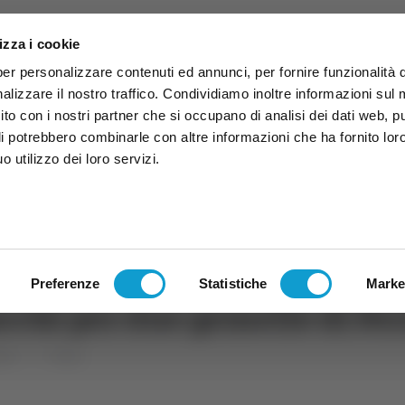
izza i cookie
per personalizzare contenuti ed annunci, per fornire funzionalità 
alizzare il nostro traffico. Condividiamo inoltre informazioni sul
 sito con i nostri partner che si occupano di analisi dei dati web, p
li potrebbero combinarle con altre informazioni che ha fornito lor
 utilizzo dei loro servizi.
ruzzo
TG
TV
Expo
Lavora Con Noi
Conta
TG
TRASMISSIONI
PALINSESTO
Preferenze
Statistiche
Marke
acchi per due gemelle di F
che
Fermo