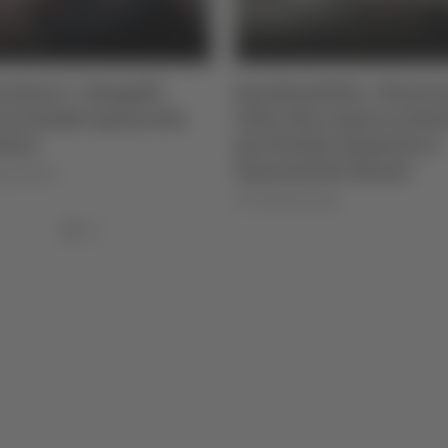
o Serie C - Bongelli
San Benedetto - Strisci
a la Samb e passa alla
folla alla camera arden
tina
per Davide: domenica i
funerali del 19enne
igi Dorotei
di Pierluigi Dorotei