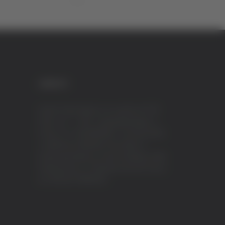
CREDITI
VeraTV (Vera News) è un marchio di TVP
ITALY S.r.l. – PEC: tvpitaly@arubapec.it
P.IVA e C.F. 02078550445 - Iscrizione ROC
n.23296 del 12/09/2012 Vera News è
testata giornalistica iscritta al Registro della
Stampa presso il Tribunale di Ascoli Piceno
al n.503 del 14/08/2012.