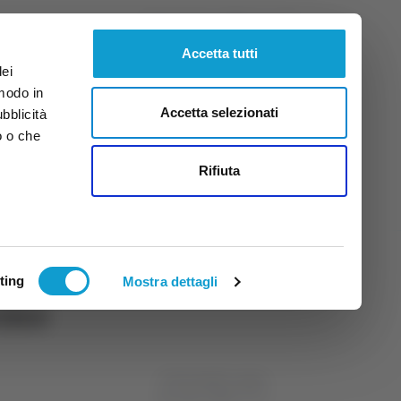
Sabato
8
Ago.
2026
ore 1:25
Accetta tutti
dei
 modo in
Accetta selezionati
ubblicità
o o che
tti
Rifiuta
ting
Mostra dettagli
ermo
di Donatella Lappa
04 marzo 2024
22:00