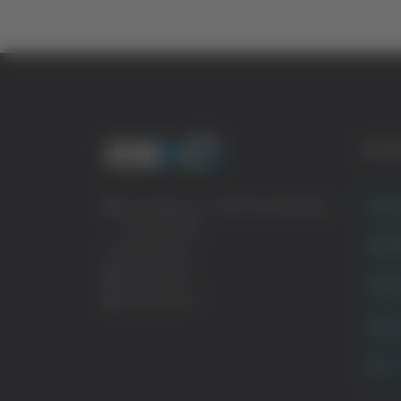
CATE
Crona
Via Pasubio, 36 – 63074 San Benedetto
del Tronto (AP)
Attual
0735 367514
info@veratv.it
Politi
Lavora con noi
Sport
TG