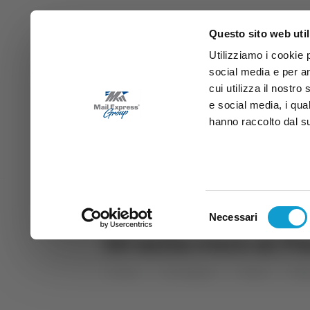
Questo sito web util
Utilizziamo i cookie 
social media e per an
cui utilizza il nostro
e social media, i qua
hanno raccolto dal suo
News
Sport
Marche
Ab
DIRETTA SAMB
DIRETTA TV
Selezione
Necessari
del
50 mila euro ai P
consenso
Home
Categorie
Articoli
Mar