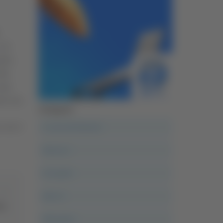
 le
adre,
ita
 due
erò non
Categorie
A casa del diavolo
 che il
Abruzzo
Acropolis
Alle 21
ini
Altovalore