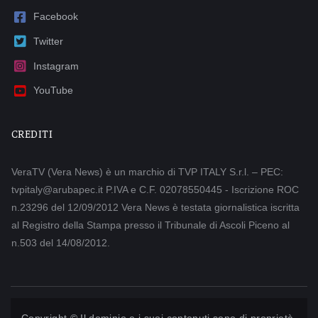
Facebook
Twitter
Instagram
YouTube
CREDITI
VeraTV (Vera News) è un marchio di TVP ITALY S.r.l. – PEC:
tvpitaly@arubapec.it P.IVA e C.F. 02078550445 - Iscrizione ROC
n.23296 del 12/09/2012 Vera News è testata giornalistica iscritta
al Registro della Stampa presso il Tribunale di Ascoli Piceno al
n.503 del 14/08/2012.
Copyright © Il dominio e i suoi contenuti sono di proprietà