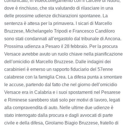
comunicato, in videocollegamento con il carcere di Nuoro,
dove è rinchiuso, che sta valutando di rilasciare in una
delle prossime udienze dichiarazioni spontanee. La
sentenza è attesa per la primavera. I sicari di Marcello
Bruzzese, Michelangelo Tripodi e Francesco Candiloro
sono stati condannati all’ergastolo dal tribunale di Ancona.
Prossima udienza a Pesaro il 28 febbraio. Per la procura
Versace avrebbe avuto un ruolo chiave nella pianificazione
dell’omicidio di Marcello Bruzzese. Dalle indagini dei
carabinieri è emerso un rapporto fiduciario del 57enne
calabrese con la famiglia Crea. La difesa punta a smontare
le accuse, partendo dal fatto che nel giorno dell’omicidio
Versace era in Calabria e i suoi spostamenti nel Pesarese
e Riminese sarebbero stati solo per motivi di lavoro, legati
alla compravendita di auto. Nelle ultime due udienze è
stato interrogato dalla procura e dagli avvocati di parte
civile e della difesa, Girolamo Biagio Bruzzese, fratello di