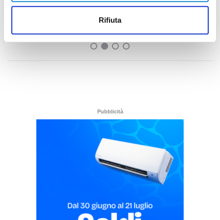
per il derby tra Pescara e Samb: decide il
Comitato sicurezza
Rifiuta
di Pierluigi Dorotei
Pubblicità