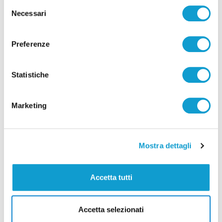
Selezione
Necessari
del
consenso
Correlati
Preferenze
Statistiche
Marketing
Mostra dettagli
Accetta tutti
Accetta selezionati
Coppa Italia Serie C - Biglietti ancora bloccati