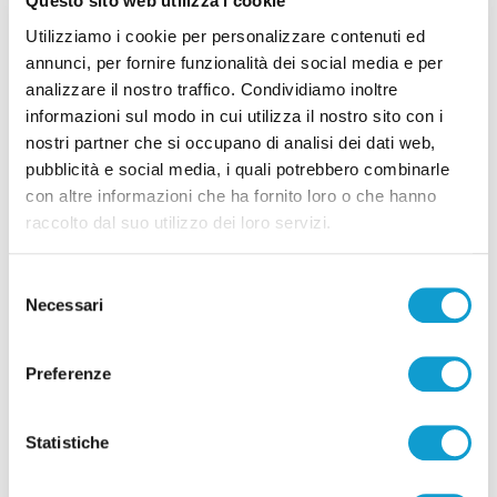
Questo sito web utilizza i cookie
Utilizziamo i cookie per personalizzare contenuti ed
Samb-Lanciano 4-0, entrano Sgarbi e Perrotta
annunci, per fornire funzionalità dei social media e per
e cambia tutto, doppietta di Faggioli
analizzare il nostro traffico. Condividiamo inoltre
informazioni sul modo in cui utilizza il nostro sito con i
di Pier Paolo Flammini
nostri partner che si occupano di analisi dei dati web,
pubblicità e social media, i quali potrebbero combinarle
con altre informazioni che ha fornito loro o che hanno
raccolto dal suo utilizzo dei loro servizi.
Selezione
Necessari
del
Pubblicità
consenso
Preferenze
Statistiche