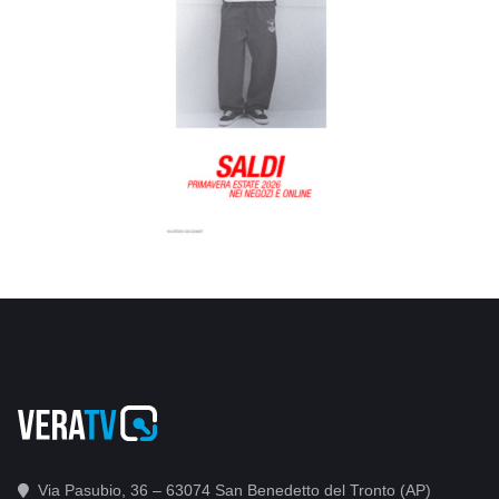
Via Pasubio, 36 – 63074 San Benedetto del Tronto (AP)