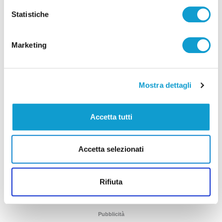
Statistiche
Marketing
Mostra dettagli
Blitz antidroga al Montelago Celtic Festival:
12 persone segnalate
Accetta tutti
di Rossella Luciani
Accetta selezionati
Rifiuta
Pubblicità