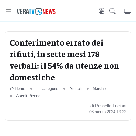
Conferimento errato dei
rifiuti, in sette mesi 178
verbali: il 54% da utenze non
domestiche
Home
Categorie
Articoli
Marche
Ascoli Piceno
di Rossella Luciani
06 marzo 2024
13:22