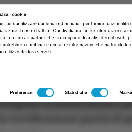
izza i cookie
per personalizzare contenuti ed annunci, per fornire funzionalità 
alizzare il nostro traffico. Condividiamo inoltre informazioni sul
 sito con i nostri partner che si occupano di analisi dei dati web, p
li potrebbero combinarle con altre informazioni che ha fornito lor
 utilizzo dei loro servizi.
ruzzo
TG
TV
Expo
Lavora Con Noi
Conta
TG
TRASMISSIONI
PALINSESTO
Preferenze
Statistiche
Marke
restigioso riconoscimento p
la certificazione parità di 
che
Ascoli Piceno