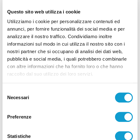
Questo sito web utilizza i cookie
Utilizziamo i cookie per personalizzare contenuti ed
annunci, per fornire funzionalità dei social media e per
analizzare il nostro traffico. Condividiamo inoltre
Samb-Lanciano 4-0, entrano Sgarbi e Perrotta
informazioni sul modo in cui utilizza il nostro sito con i
e cambia tutto, doppietta di Faggioli
nostri partner che si occupano di analisi dei dati web,
di Pier Paolo Flammini
pubblicità e social media, i quali potrebbero combinarle
con altre informazioni che ha fornito loro o che hanno
raccolto dal suo utilizzo dei loro servizi.
Selezione
Necessari
del
consenso
Pubblicità
Preferenze
Statistiche