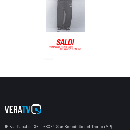
Via Pasubio, 36 – 63074 San Benedetto del Tronto (AP)