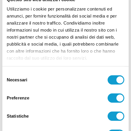
Utilizziamo i cookie per personalizzare contenuti ed
Ritrovati in Nepal i corpi di 5 alpinisti morti,
annunci, per fornire funzionalità dei social media e per
c’è anche il teramano Di Marcello
analizzare il nostro traffico. Condividiamo inoltre
informazioni sul modo in cui utilizza il nostro sito con i
di Rossella Luciani
nostri partner che si occupano di analisi dei dati web,
pubblicità e social media, i quali potrebbero combinarle
con altre informazioni che ha fornito loro o che hanno
raccolto dal suo utilizzo dei loro servizi.
Selezione
Necessari
Pubblicità
del
consenso
Preferenze
Statistiche