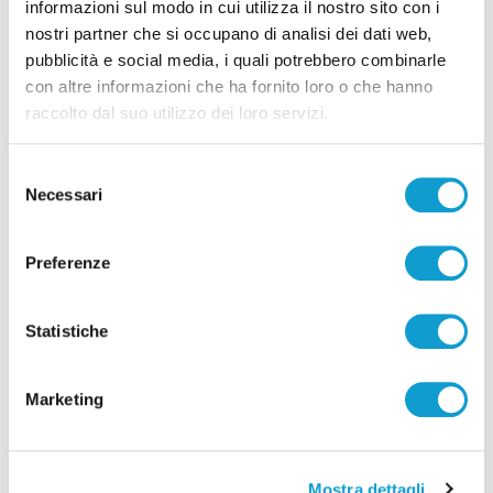
informazioni sul modo in cui utilizza il nostro sito con i
nostri partner che si occupano di analisi dei dati web,
pubblicità e social media, i quali potrebbero combinarle
con altre informazioni che ha fornito loro o che hanno
raccolto dal suo utilizzo dei loro servizi.
Selezione
Necessari
del
consenso
Preferenze
Statistiche
Settore Giovanile Academy - Alessandro Re, da
Castelfidardo al Latina Calcio
Marketing
di Rossella Luciani
Mostra dettagli