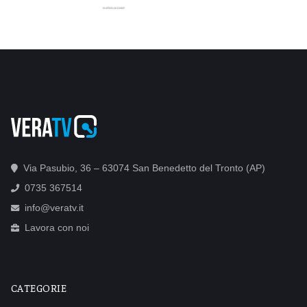
Via Pasubio, 36 – 63074 San Benedetto del Tronto (AP)
0735 367514
info@veratv.it
Lavora con noi
CATEGORIE