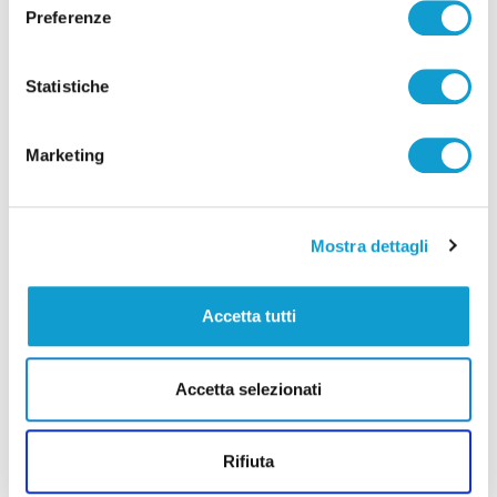
Preferenze
Statistiche
Marketing
Mostra dettagli
Coppa Italia Serie C - Biglietti ancora bloccati
Accetta tutti
per il derby tra Pescara e Samb: decide il
Comitato sicurezza
Accetta selezionati
di Pierluigi Dorotei
Rifiuta