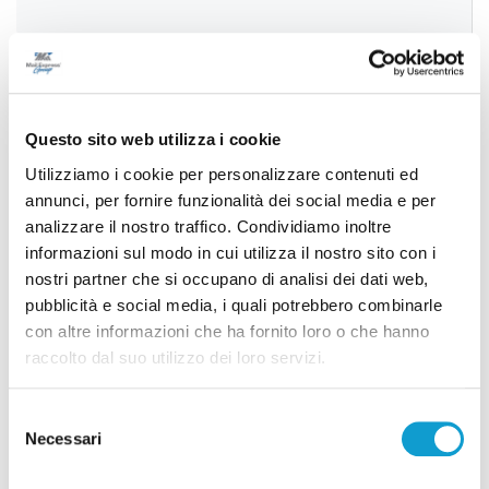
Successivo
Roseto degli Abruzzi - Perdita idrica e terreno molle:
un pino cade a terra sul lungomare
Questo sito web utilizza i cookie
Utilizziamo i cookie per personalizzare contenuti ed
annunci, per fornire funzionalità dei social media e per
analizzare il nostro traffico. Condividiamo inoltre
Tutti gli articoli
informazioni sul modo in cui utilizza il nostro sito con i
nostri partner che si occupano di analisi dei dati web,
pubblicità e social media, i quali potrebbero combinarle
con altre informazioni che ha fornito loro o che hanno
raccolto dal suo utilizzo dei loro servizi.
Selezione
Correlati
Necessari
del
consenso