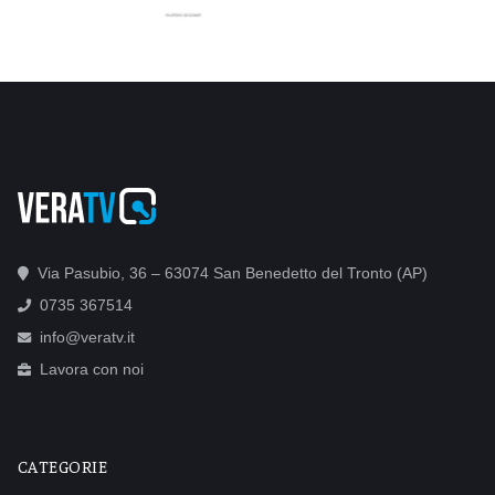
Via Pasubio, 36 – 63074 San Benedetto del Tronto (AP)
0735 367514
info@veratv.it
Lavora con noi
CATEGORIE