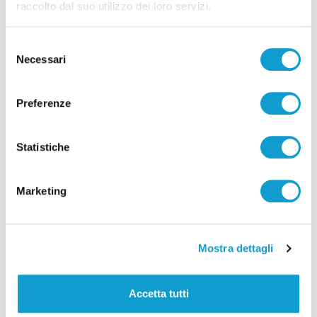
raccolto dal suo utilizzo dei loro servizi.
Selezione
Necessari
del
consenso
Ascoli - Sventato tentativo di introdurre
droga nel carcere di Marino del Tronto
Preferenze
di Pierluigi Dorotei
Statistiche
Marketing
Pubblicità
Mostra dettagli
Accetta tutti