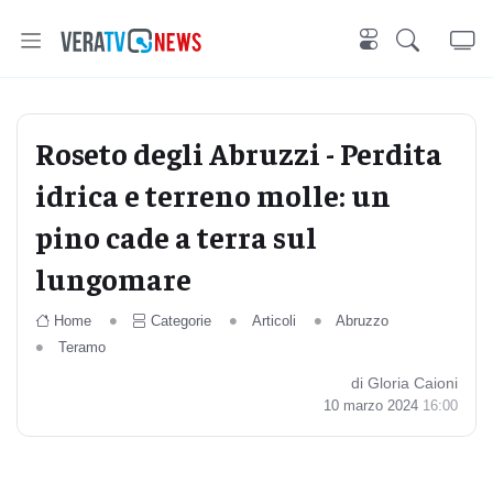
Roseto degli Abruzzi - Perdita
idrica e terreno molle: un
pino cade a terra sul
lungomare
Home
Categorie
Articoli
Abruzzo
Teramo
di Gloria Caioni
10 marzo 2024
16:00