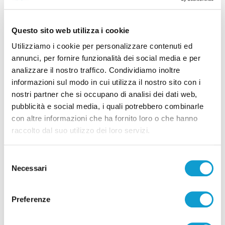
Questo sito web utilizza i cookie
Utilizziamo i cookie per personalizzare contenuti ed
annunci, per fornire funzionalità dei social media e per
analizzare il nostro traffico. Condividiamo inoltre
informazioni sul modo in cui utilizza il nostro sito con i
Ritrovati in Nepal i corpi di 5 alpinisti morti,
nostri partner che si occupano di analisi dei dati web,
c’è anche il teramano Di Marcello
pubblicità e social media, i quali potrebbero combinarle
di Rossella Luciani
con altre informazioni che ha fornito loro o che hanno
raccolto dal suo utilizzo dei loro servizi.
Selezione
Necessari
del
consenso
Preferenze
Pubblicità