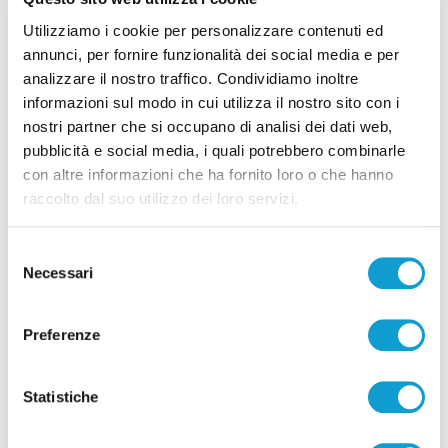
Utilizziamo i cookie per personalizzare contenuti ed
Ascoli - Sventato tentativo di introdurre
annunci, per fornire funzionalità dei social media e per
droga nel carcere di Marino del Tronto
analizzare il nostro traffico. Condividiamo inoltre
informazioni sul modo in cui utilizza il nostro sito con i
di Pierluigi Dorotei
nostri partner che si occupano di analisi dei dati web,
pubblicità e social media, i quali potrebbero combinarle
con altre informazioni che ha fornito loro o che hanno
raccolto dal suo utilizzo dei loro servizi.
Selezione
Necessari
Pubblicità
del
consenso
Preferenze
Statistiche