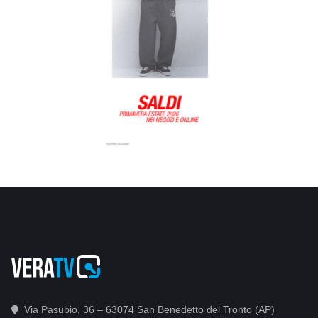
Via Pasubio, 36 – 63074 San Benedetto del Tronto (AP)