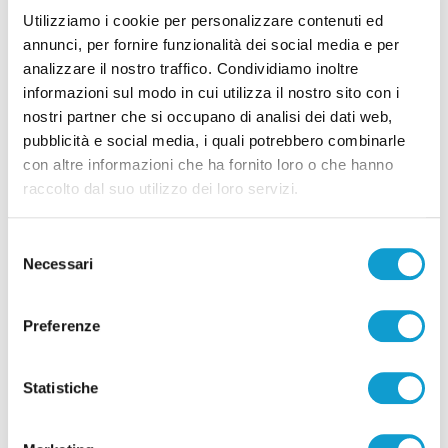
Coppa Italia Serie C - Biglietti ancora bloccati
Utilizziamo i cookie per personalizzare contenuti ed
per il derby tra Pescara e Samb: decide il
annunci, per fornire funzionalità dei social media e per
Comitato sicurezza
analizzare il nostro traffico. Condividiamo inoltre
di Pierluigi Dorotei
informazioni sul modo in cui utilizza il nostro sito con i
nostri partner che si occupano di analisi dei dati web,
pubblicità e social media, i quali potrebbero combinarle
con altre informazioni che ha fornito loro o che hanno
raccolto dal suo utilizzo dei loro servizi.
Selezione
Pubblicità
Necessari
del
consenso
Preferenze
Statistiche