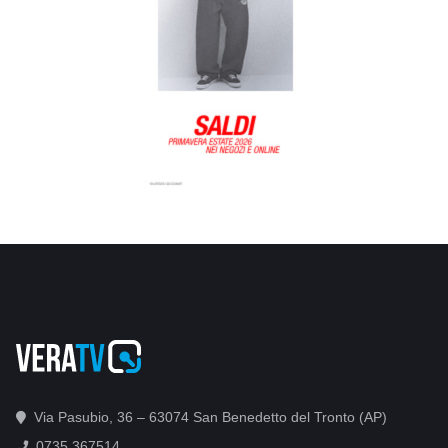
Via Pasubio, 36 – 63074 San Benedetto del Tronto (AP)
0735 367514