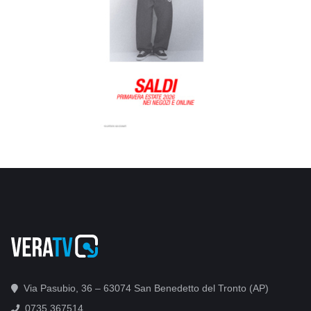
Via Pasubio, 36 – 63074 San Benedetto del Tronto (AP)
0735 367514