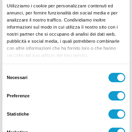
Utilizziamo i cookie per personalizzare contenuti ed
Blitz antidroga al Montelago Celtic Festival:
annunci, per fornire funzionalità dei social media e per
12 persone segnalate
analizzare il nostro traffico. Condividiamo inoltre
di Rossella Luciani
informazioni sul modo in cui utilizza il nostro sito con i
nostri partner che si occupano di analisi dei dati web,
pubblicità e social media, i quali potrebbero combinarle
con altre informazioni che ha fornito loro o che hanno
raccolto dal suo utilizzo dei loro servizi.
Selezione
Pubblicità
Necessari
del
consenso
Preferenze
Statistiche