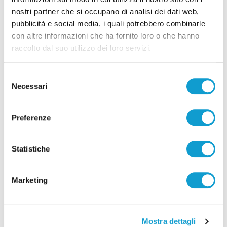
nostri partner che si occupano di analisi dei dati web,
pubblicità e social media, i quali potrebbero combinarle
Pubblicità
con altre informazioni che ha fornito loro o che hanno
raccolto dal suo utilizzo dei loro servizi.
Selezione
Necessari
del
consenso
Preferenze
Statistiche
Marketing
Mostra dettagli