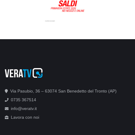
Via Pasubio, 36 – 63074 San Benedetto del Tronto (AP)
0735 367514
info@veratv.it
Lavora con noi