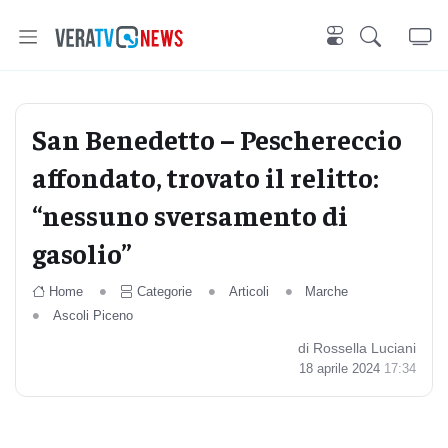
San Benedetto – Peschereccio
affondato, trovato il relitto:
“nessuno sversamento di
gasolio”
Home
Categorie
Articoli
Marche
Ascoli Piceno
di Rossella Luciani
18 aprile 2024
17:34