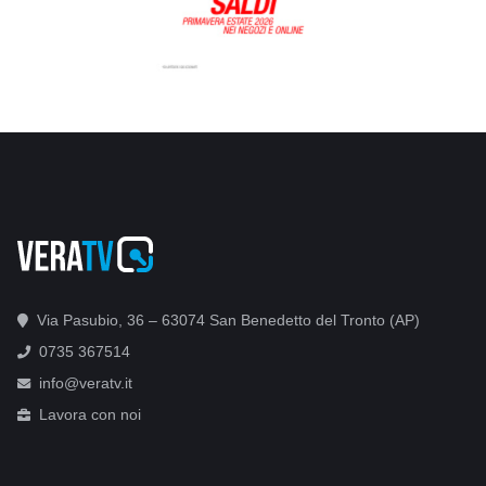
Via Pasubio, 36 – 63074 San Benedetto del Tronto (AP)
0735 367514
info@veratv.it
Lavora con noi