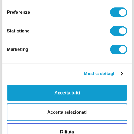
consenso
Correlati
Preferenze
Statistiche
Marketing
Mostra dettagli
Accetta tutti
Samb-Lanciano 4-0, entrano Sgarbi e Perrotta
Accetta selezionati
e cambia tutto, doppietta di Faggioli
di Pier Paolo Flammini
Rifiuta