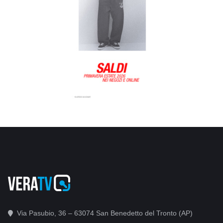
Via Pasubio, 36 – 63074 San Benedetto del Tronto (AP)