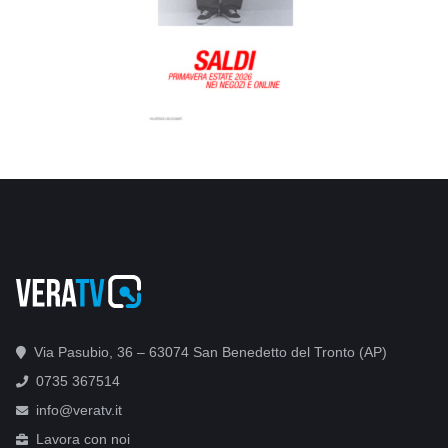
Via Pasubio, 36 – 63074 San Benedetto del Tronto (AP)
0735 367514
info@veratv.it
Lavora con noi