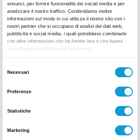
annunci, per fornire funzionalità dei social media e per
analizzare il nostro traffico. Condividiamo inoltre
informazioni sul modo in cui utilizza il nostro sito con i
Correlati
nostri partner che si occupano di analisi dei dati web,
pubblicità e social media, i quali potrebbero combinarle
con altre informazioni che ha fornito loro o che hanno
raccolto dal suo utilizzo dei loro servizi.
Selezione
Necessari
del
consenso
Preferenze
Statistiche
Detenuto aggredisce cinque agenti nel
Marketing
carcere di Ascoli Piceno: due feriti