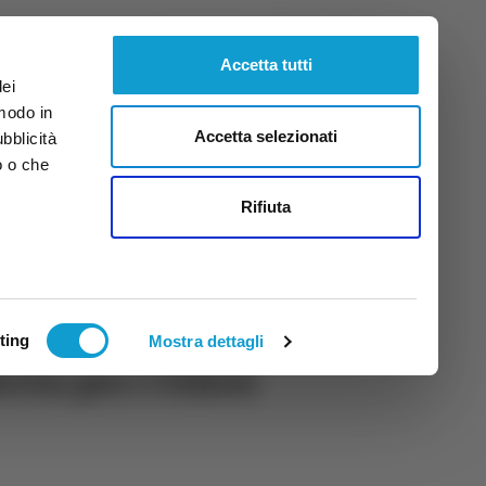
Giovedì
6
Ago.
2026
ore 19:38
Accetta tutti
dei
 modo in
Accetta selezionati
ubblicità
o o che
tti
Rifiuta
ting
Mostra dettagli
rta per i tifosi