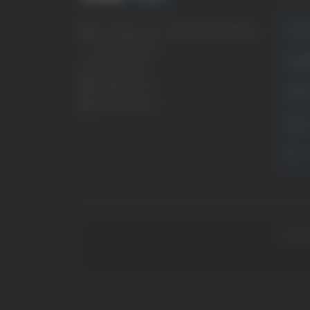
Crona
Via Pasubio, 36 – 63074 San Benedetto
del Tronto (AP)
Attual
0735 367514
info@veratv.it
Politi
Lavora con noi
Sport
TG
Copyrig