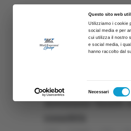
Questo sito web util
Utilizziamo i cookie 
social media e per an
cui utilizza il nostro
e social media, i qua
hanno raccolto dal suo
News
Sport
Marche
Ab
DIRETTA SAMB
DIRETTA TV
Selezione
Necessari
del
Avezzano-Samb: si v
consenso
rossoblù
Home
Categorie
Articoli
Spo