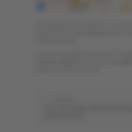
SAN BENEDETTO DEL TRONTO - Si va verso il div
playoff di domenica ad
Avezzano
(orario ancor
Questura dell’Aquila.
Alla base del possibile disco rosso per i sosten
lo scorso settembre
(con 5 Daspo, leggi
QUI
scongiurare questa eventualità.
Precedente
Pesaro - Pieri si dimette dalla Presidenza Aspe
candida alle elezioni