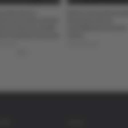
 Italia Serie C -
Settore Giovanile Acad
etti ancora bloccati per
Alessandro Re, da
rby tra Pescara e Samb:
Castelfidardo al Latina
e il Comitato sicurezza
Calcio
igi Dorotei
di Rossella Luciani
GORIE
SOCIAL