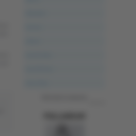
Altovalore
inale
Ancona
alla
Articoli
Ascoli Calcio
Marsi
o per
Ascoli Piceno
Asso Story
Vedi tutte le categorie
Pubblicità
 17