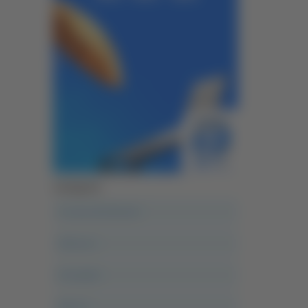
Categorie
A casa del diavolo
Abruzzo
Acropolis
Alle 21