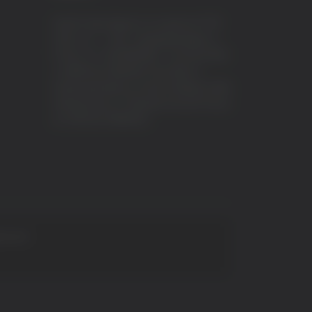
VeraTV (Vera News) è un marchio di TVP
ITALY S.r.l. – PEC: tvpitaly@arubapec.it
P.IVA e C.F. 02078550445 - Iscrizione ROC
n.23296 del 12/09/2012 Vera News è
testata giornalistica iscritta al Registro della
Stampa presso il Tribunale di Ascoli Piceno
al n.503 del 14/08/2012.
 S.p.A.