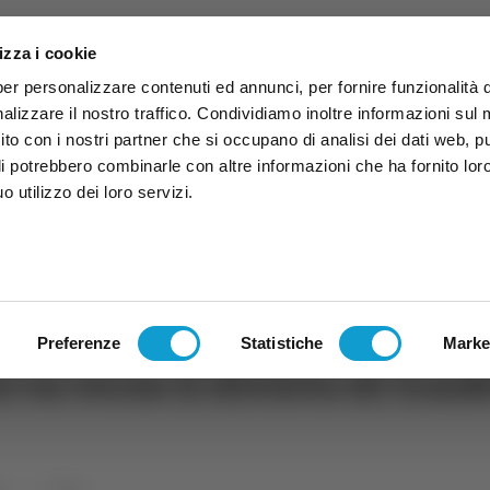
izza i cookie
per personalizzare contenuti ed annunci, per fornire funzionalità 
alizzare il nostro traffico. Condividiamo inoltre informazioni sul
 sito con i nostri partner che si occupano di analisi dei dati web, p
li potrebbero combinarle con altre informazioni che ha fornito lor
 utilizzo dei loro servizi.
ruzzo
TG
TV
Expo
Lavora Con Noi
Conta
TG
TRASMISSIONI
PALINSESTO
Preferenze
Statistiche
Marke
a verso il divieto di trasfe
rt
Calcio