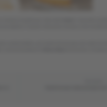
ieto di trasferta per i tifosi della
Samb
in vista della semif
a da stabilire). È questa l’indicazione arrivata al club rossoblù d
itori sambenedettesi, gli incidenti del post gara allo stadio Dei 
). Il club del presidente di
Vittorio Massi
sta facendo un tentativ
Successivo
s e si
Playoff Avezzano-Samb posticipato alle