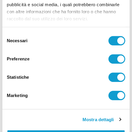
pubblicità e social media, i quali potrebbero combinarle
con altre informazioni che ha fornito loro o che hanno
raccolto dal suo utilizzo dei loro servizi.
Selezione
Necessari
del
consenso
Preferenze
Stampavano soldi falsi nel Chietino: 5 misure
cautelari, tra cui 2 ad Ascoli Piceno
Statistiche
di Rossella Luciani
Marketing
Mostra dettagli