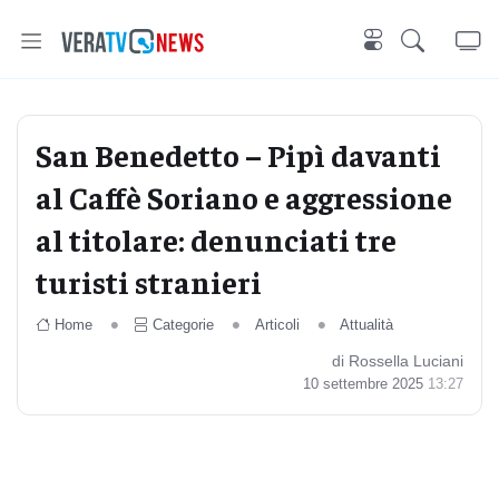
San Benedetto – Pipì davanti
al Caffè Soriano e aggressione
al titolare: denunciati tre
turisti stranieri
Home
Categorie
Articoli
Attualità
di Rossella Luciani
10 settembre 2025
13:27