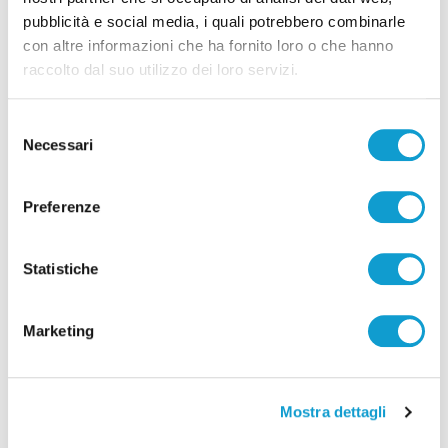
pubblicità e social media, i quali potrebbero combinarle
con altre informazioni che ha fornito loro o che hanno
raccolto dal suo utilizzo dei loro servizi.
Selezione
Necessari
del
consenso
Preferenze
San Benedetto - Striscione e folla alla camera
ardente per Davide: domenica i funerali del
19enne
Statistiche
di Pierluigi Dorotei
Marketing
Mostra dettagli