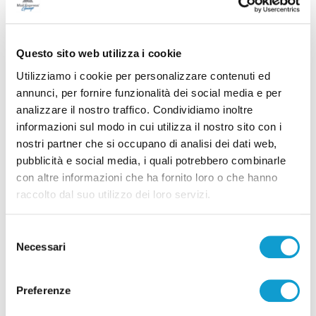
Questo sito web utilizza i cookie
Utilizziamo i cookie per personalizzare contenuti ed
annunci, per fornire funzionalità dei social media e per
analizzare il nostro traffico. Condividiamo inoltre
informazioni sul modo in cui utilizza il nostro sito con i
Calcio Serie C - Bongelli lascia la Samb e passa
nostri partner che si occupano di analisi dei dati web,
pubblicità e social media, i quali potrebbero combinarle
alla Triestina
con altre informazioni che ha fornito loro o che hanno
di Pierluigi Dorotei
raccolto dal suo utilizzo dei loro servizi.
Selezione
Necessari
del
consenso
Preferenze
Pubblicità