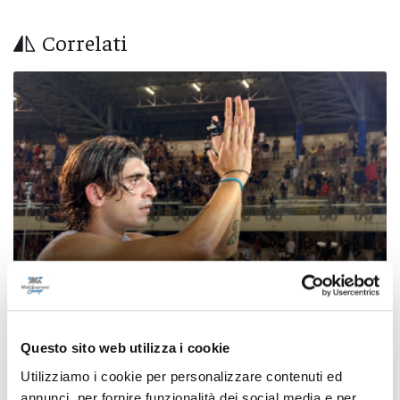
Correlati
Samb-Lanciano 4-0, entrano Sgarbi e Perrotta
Questo sito web utilizza i cookie
e cambia tutto, doppietta di Faggioli
Utilizziamo i cookie per personalizzare contenuti ed
di Pier Paolo Flammini
annunci, per fornire funzionalità dei social media e per