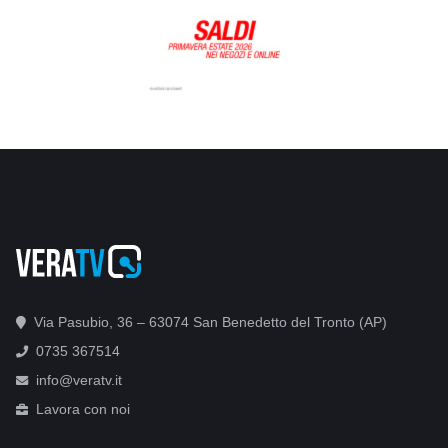
Via Pasubio, 36 – 63074 San Benedetto del Tronto (AP)
0735 367514
info@veratv.it
Lavora con noi