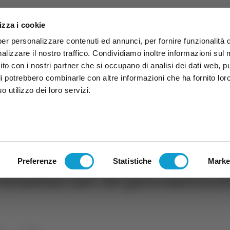
izza i cookie
per personalizzare contenuti ed annunci, per fornire funzionalità 
alizzare il nostro traffico. Condividiamo inoltre informazioni sul
 sito con i nostri partner che si occupano di analisi dei dati web, p
li potrebbero combinarle con altre informazioni che ha fornito lor
 utilizzo dei loro servizi.
ruzzo
TG
TV
Expo
Lavora Con Noi
Conta
TG
TRASMISSIONI
PALINSESTO
Preferenze
Statistiche
Marke
Orsolini nei 30 preconvocat
rt
Calcio