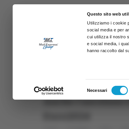
Questo sito web util
Utilizziamo i cookie 
social media e per an
cui utilizza il nostro
e social media, i qua
hanno raccolto dal suo
News
Sport
Marche
Ab
DIRETTA SAMB
DIRETTA TV
Selezione
Necessari
del
Anche l’ascolano 
consenso
Euro2024
Home
Categorie
Articoli
Spo