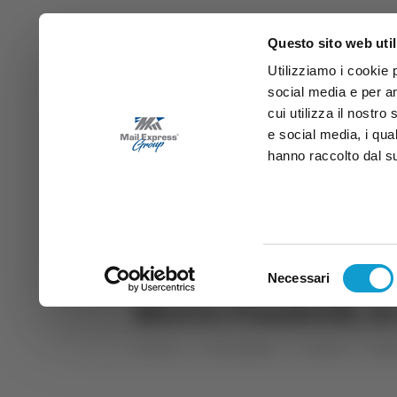
Questo sito web util
Utilizziamo i cookie 
social media e per an
cui utilizza il nostro
e social media, i qua
hanno raccolto dal suo
News
Sport
Marche
Ab
DIRETTA SAMB
DIRETTA TV
Selezione
Necessari
del
Morto Pandolfi, lo
consenso
Home
Categorie
Articoli
Mar