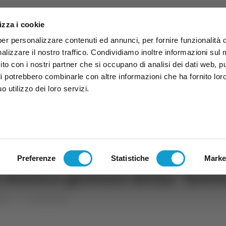
izza i cookie
per personalizzare contenuti ed annunci, per fornire funzionalità 
alizzare il nostro traffico. Condividiamo inoltre informazioni sul
 sito con i nostri partner che si occupano di analisi dei dati web, p
li potrebbero combinarle con altre informazioni che ha fornito lor
 utilizzo dei loro servizi.
ruzzo
TG
TV
Expo
Lavora Con Noi
Conta
TG
TRASMISSIONI
PALINSESTO
Preferenze
Statistiche
Marke
 storico gestore della “Sot
che
Ascoli Piceno