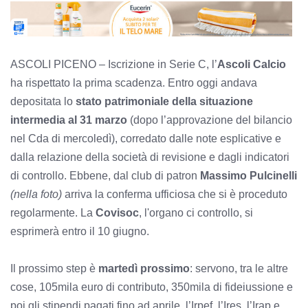
ASCOLI PICENO – Iscrizione in Serie C, l’
Ascoli Calcio
ha rispettato la prima scadenza. Entro oggi andava
depositata lo
stato patrimoniale della situazione
intermedia al 31 marzo
(dopo l’approvazione del bilancio
nel Cda di mercoledì), corredato dalle note esplicative e
dalla relazione della società di revisione e dagli indicatori
di controllo. Ebbene, dal club di patron
Massimo Pulcinelli
(nella foto)
arriva la conferma ufficiosa che si è proceduto
regolarmente. La
Covisoc
, l'organo ci controllo, si
esprimerà entro il 10 giugno.
Il prossimo step è
martedì prossimo
: servono, tra le altre
cose, 105mila euro di contributo, 350mila di fideiussione e
poi gli stipendi pagati fino ad aprile, l’Irpef, l’Ires, l’Irap e