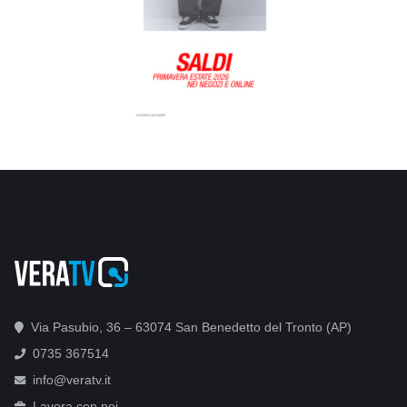
Via Pasubio, 36 – 63074 San Benedetto del Tronto (AP)
0735 367514
info@veratv.it
Lavora con noi