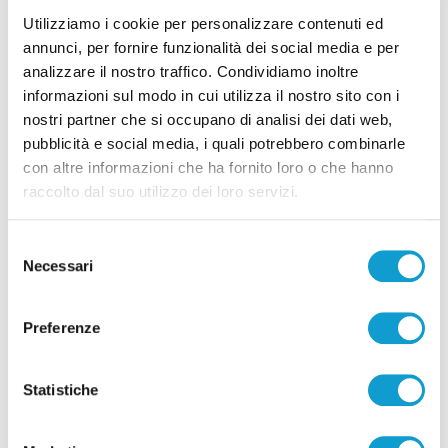
Coppa Italia Serie C - Biglietti ancora bloccati
Utilizziamo i cookie per personalizzare contenuti ed
per il derby tra Pescara e Samb: decide il
annunci, per fornire funzionalità dei social media e per
Comitato sicurezza
analizzare il nostro traffico. Condividiamo inoltre
informazioni sul modo in cui utilizza il nostro sito con i
di Pierluigi Dorotei
nostri partner che si occupano di analisi dei dati web,
pubblicità e social media, i quali potrebbero combinarle
con altre informazioni che ha fornito loro o che hanno
raccolto dal suo utilizzo dei loro servizi.
Selezione
Pubblicità
Necessari
del
consenso
Preferenze
Statistiche