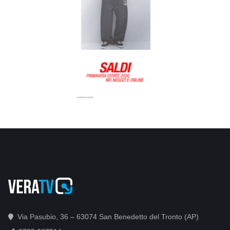
Via Pasubio, 36 – 63074 San Benedetto del Tronto (AP)