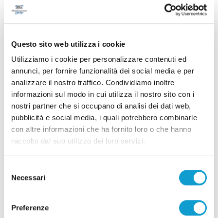
Questo sito web utilizza i cookie
Utilizziamo i cookie per personalizzare contenuti ed
annunci, per fornire funzionalità dei social media e per
analizzare il nostro traffico. Condividiamo inoltre
informazioni sul modo in cui utilizza il nostro sito con i
nostri partner che si occupano di analisi dei dati web,
Blitz antidroga al Montelago Celtic Festival:
pubblicità e social media, i quali potrebbero combinarle
12 persone segnalate
con altre informazioni che ha fornito loro o che hanno
raccolto dal suo utilizzo dei loro servizi.
di Rossella Luciani
Selezione
Necessari
del
consenso
Preferenze