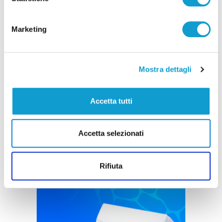
Marketing
Settore Giovanile Academy - Alessandro Re, da
Castelfidardo al Latina Calcio
Mostra dettagli
di Rossella Luciani
Accetta tutti
Accetta selezionati
Rifiuta
Pubblicità