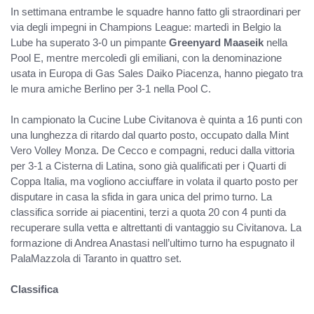
In settimana entrambe le squadre hanno fatto gli straordinari per
via degli impegni in Champions League: martedì in Belgio la
Lube ha superato 3-0 un pimpante
Greenyard Maaseik
nella
Pool E, mentre mercoledì gli emiliani, con la denominazione
usata in Europa di Gas Sales Daiko Piacenza, hanno piegato tra
le mura amiche Berlino per 3-1 nella Pool C.
In campionato la Cucine Lube Civitanova è quinta a 16 punti con
una lunghezza di ritardo dal quarto posto, occupato dalla Mint
Vero Volley Monza. De Cecco e compagni, reduci dalla vittoria
per 3-1 a Cisterna di Latina, sono già qualificati per i Quarti di
Coppa Italia, ma vogliono acciuffare in volata il quarto posto per
disputare in casa la sfida in gara unica del primo turno. La
classifica sorride ai piacentini, terzi a quota 20 con 4 punti da
recuperare sulla vetta e altrettanti di vantaggio su Civitanova. La
formazione di Andrea Anastasi nell’ultimo turno ha espugnato il
PalaMazzola di Taranto in quattro set.
Classifica