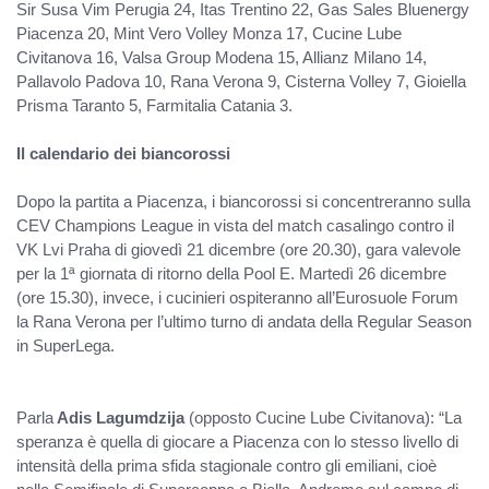
Sir Susa Vim Perugia 24, Itas Trentino 22, Gas Sales Bluenergy
Piacenza 20, Mint Vero Volley Monza 17, Cucine Lube
Civitanova 16, Valsa Group Modena 15, Allianz Milano 14,
Pallavolo Padova 10, Rana Verona 9, Cisterna Volley 7, Gioiella
Prisma Taranto 5, Farmitalia Catania 3.
Il calendario dei biancorossi
Dopo la partita a Piacenza, i biancorossi si concentreranno sulla
CEV Champions League in vista del match casalingo contro il
VK Lvi Praha di giovedì 21 dicembre (ore 20.30), gara valevole
per la 1ª giornata di ritorno della Pool E. Martedì 26 dicembre
(ore 15.30), invece, i cucinieri ospiteranno all’Eurosuole Forum
la Rana Verona per l’ultimo turno di andata della Regular Season
in SuperLega.
Parla
Adis Lagumdzija
(opposto Cucine Lube Civitanova): “La
speranza è quella di giocare a Piacenza con lo stesso livello di
intensità della prima sfida stagionale contro gli emiliani, cioè