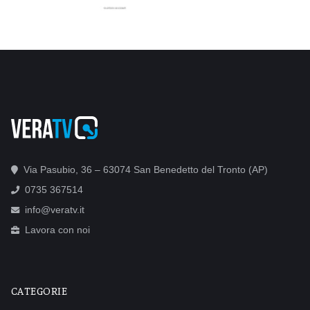
Via Pasubio, 36 – 63074 San Benedetto del Tronto (AP)
0735 367514
info@veratv.it
Lavora con noi
CATEGORIE