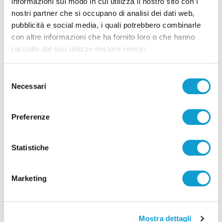
informazioni sul modo in cui utilizza il nostro sito con i
nostri partner che si occupano di analisi dei dati web,
pubblicità e social media, i quali potrebbero combinarle
con altre informazioni che ha fornito loro o che hanno
Pubblicità
raccolto dal suo utilizzo dei loro servizi.
Selezione
Necessari
del
consenso
Preferenze
Statistiche
Marketing
Mostra dettagli