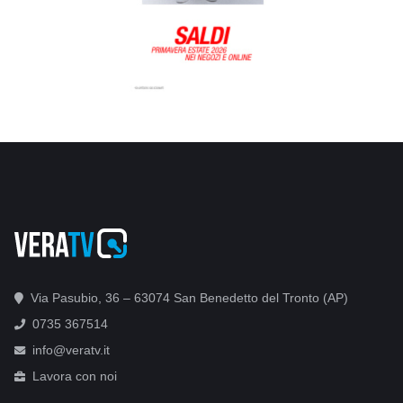
Via Pasubio, 36 – 63074 San Benedetto del Tronto (AP)
0735 367514
info@veratv.it
Lavora con noi