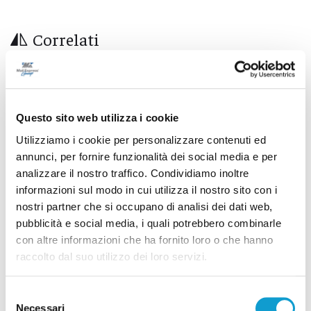
Correlati
Questo sito web utilizza i cookie
Utilizziamo i cookie per personalizzare contenuti ed
annunci, per fornire funzionalità dei social media e per
analizzare il nostro traffico. Condividiamo inoltre
informazioni sul modo in cui utilizza il nostro sito con i
nostri partner che si occupano di analisi dei dati web,
pubblicità e social media, i quali potrebbero combinarle
con altre informazioni che ha fornito loro o che hanno
raccolto dal suo utilizzo dei loro servizi.
Blitz antidroga al Montelago Celtic Festival:
12 persone segnalate
Selezione
Necessari
del